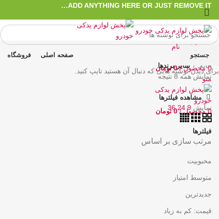
ADD ANYTHING HERE OR JUST REMOVE IT…
ورود / ثبت نام
جستجو
صفحه اصلی
فروشگاه
علاقه مندی
خانه
سایر برندها
0
محصول
/
0
تومان
برای دیدن نوشته هایی که دنبال آن هستید تایپ کنید.
نمایش همه 8 نتیجه
منو
مشاهده فیلترها
نمایش
9
24
36
0
محصول
/
0
تومان
فیلترها
مرتب سازی بر اساس
محبوبیت
متوسط امتیاز
جدیدترین
قیمت: کم به زیاد