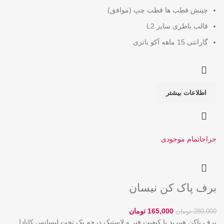
چینش قطب ها قطب چپ (موافق)
قالب باطری سایز L2
گارانتی 15 ماهه آکو باتری
اطلاعات بیشتر
حراج
اتمام موجودی
برف پاک کن نیسان
165,000
تومان
280,000
تومان
برف پاکن هیبرید با کیفیت فنر و لاستیک درجه یک تحت لیسانس کانادا