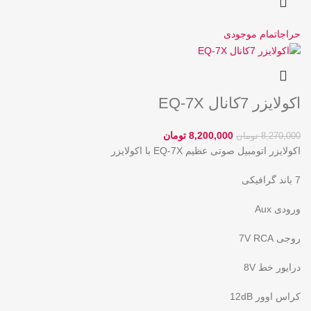
حراج
اتمام موجودی
اکولایزر 7کانال EQ-7X
8,200,000
تومان
8,270,000
تومان
اکولایزر اتومبیل صوتی عظیم EQ-7X با اکولایزر
7 باند گرافیکی
ورودی Aux
روجی 7V RCA
درایور خط 8V
کراس اوور 12dB