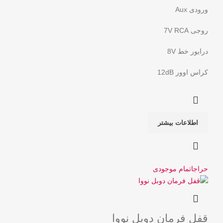
ورودی Aux
روجی 7V RCA
درایور خط 8V
کراس اوور 12dB
اطلاعات بیشتر
حراج
اتمام موجودی
قفل فرمان دوبل نووا