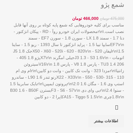
شمع پژو
466,000
تومان
475,000
تومان
مناسب برای کلیه خودروهایی که شمع پایه کوتاه بر روی آنها قابل
نصب است.\r\nمحصولات ایران خودرو روآ - RD - پیکان انژکتور -
دنا 1.7 - سمند LX 1.8 - سورن 1.8 - سورن EF7 - سمند
EF7\r\nسایپا تیبا 1.5 - پراید انژکتور تا سال 1393 - ریو 1.5 - ساینا
1.5\r\nلیفان 520 - X50 - X60 - 520i - 620 - 820\r\nجک J5 1.8
اتومات - J3 1.3 - S3 1.6\r\nجیلی امگرند X7\r\nپژو 1.8 405 -
206 TU3 1.4 - پارس V8 1.8 - پارس 1.8 V16\r\nسیتروئن
زانتیا\r\nمزدا 323 - وانت تک کابین - وانت دو کابین\r\nام وی ام
110 - 315 -530 - 550 - X22 - X33\r\nرنو تندر L90 1.6 - ساندرو
استپ وی 1.6 - مگان 1.6 2.0\r\nپروتون ایمپین\r\nبایک سابرینا 1.5
- سنوا 2.4\r\nبی وای دی F3 - S6 - S7\r\nبسترن B30 1.6 - B50F
1.8\r\nچری A15 - Tiggo 5 1.5\r\nکاپرا 2 - دو کابین
اطلاعات بیشتر