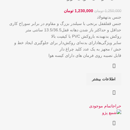
1,230,000
تومان
1,250,000
تومان
جنس بدنهفولاد
جنس قفلقفل برنجی با سیلندر بزرگ و مقاوم در برابر سوراخ کاری
حداقل و حداکثر باز شدن دهانه قفل13.5/36.5 سانتی متر
روکش بدنهبدنه باروکش PVC با کیفیت بالا
سایر ویژگی‌هادارای بدنه‌ای روکش‌دار برای جلوگیری ایجاد خط و
خش / مجهز به یک عدد کلید چراغ دار
قابل نصببه روی فرمان های دارای کیسه هوا
اطلاعات بیشتر
حراج
اتمام موجودی