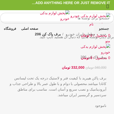
ADD ANYTHING HERE OR JUST REMOVE IT…
ورود / ثبت نام
جستجو
صفحه اصلی
فروشگاه
علاقه مندی
خانه
قطعات ایران خودرو
برف پاک کن 206
0
محصول
/
0
تومان
برای دیدن نوشته هایی که دنبال آن هستید تایپ کنید.
حراج
اتمام موجودی
منو
بزرگنمایی تصویر
برف پاک کن 206
0
محصول
/
0
تومان
332,000
تومان
340,000
تومان
برف پاکن هیبرید با کیفیت فنر و لاستیک درجه یک تحت لیسانس
کانادا میباشد.محصولی با دوام و با طول عمر بالا و طراحی جذاب و
آیرودینامیک و نصب سریع و آسان است. مناسب برای مناطق
سردسیر و گرمسیر ایران میباشد.
ناموجود