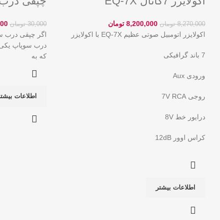
اکولایزر 7کانال EQ-7X
چپقی درب
8,200,000
تومان
000
8,270,000
تومان
30,000
تومان
اکولایزر اتومبیل صوتی عظیم EQ-7X با اکولایزر
اگر چپقی درب س
درب سوپاپ یکی 
7 باند گرافیکی
که به
ورودی Aux
روجی 7V RCA
اطلاعات بیشت
درایور خط 8V
کراس اوور 12dB
اطلاعات بیشتر