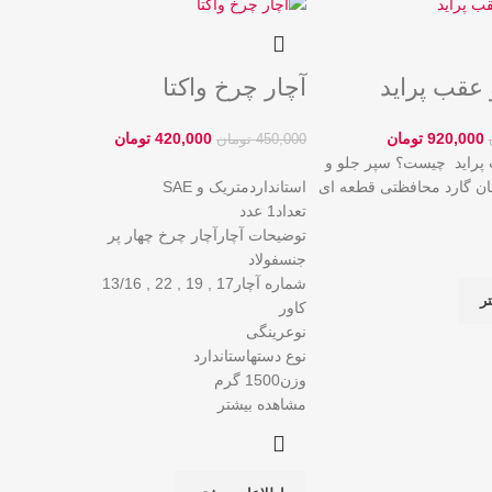
 عقب پراید
آچار چرخ واکتا
920,000
تومان
420,000
تومان
450,000
تومان
 پراید چیست؟ سپر جلو و
مان گارد محافظتی قطعه ای
استانداردمتریک و SAE
تعداد1 عدد
توضیحات آچارآچار چرخ چهار پر
جنسفولاد
شماره آچار17 , 19 , 22 , 13/16
ر
کاور
نوعرینگی
نوع دستهاستاندارد
وزن1500 گرم
مشاهده بیشتر