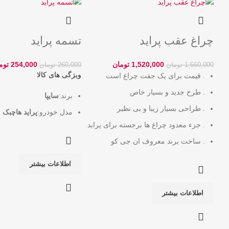
چراغ عقب پراید
تسمه پراید
1,520,000
تومان
254,000
توم
1,660,000
تومان
260,000
تومان
ویژگی های کالا
. قیمت برای یک جفت چراغ است
. طرح جدید و بسیار خاص
برند:
سایپا
. طراحی بسیار زیبا و بی نظیر
مدل خودرو:
پراید هاچبک
. جزء معدود چراغ ها برجسته برای پراید
. ساخت برند معروف ان جی کو
اطلاعات بیشتر
اطلاعات بیشتر