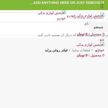
ADD ANYTHING HERE OR JUST REMOVE IT…
ورود / ثبت نام
جستجو
علاقه مندی
0
محصول
/
0
تومان
برای دیدن نوشته هایی که دنبال آن هستید تایپ کنید.
منو
خانه
قطعات سایپا
فیلتر روغن پراید
0
محصول
/
0
تومان
حراج
اتمام موجودی
بزرگنمایی تصویر