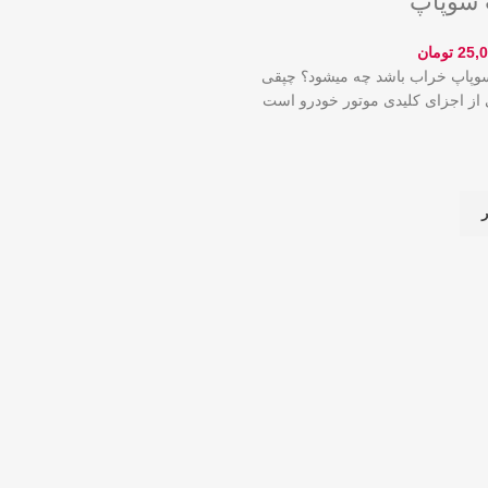
 سوپاپ
25,
تومان
وپاپ خراب باشد چه میشود؟ چپقی
از اجزای کلیدی موتور خودرو است
ر