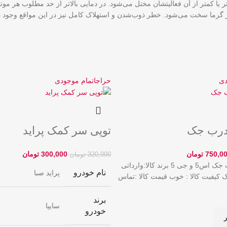
یا کمتر از آن فعالیتشان مختل می‌شود. در دمایی بالاتر از حد مطلوب هر موت
 از گرما سخت می‌شود. خطر ذوب‌شدن و استهلاک کامل نیز در این مواقع وجود دا
دی
حراج
اتمام موجودی
درب جک
توپی سر کمک پراید
750,0
تومان
300,000
تومان
320,000
تومان
نام‌ کالا:قفل درب جک اس5 و جی 5 برند ‌کالا:وارداتی
نام خودرو
پراید صبا
یک کیفیت‌ کالا : خوب قیمت کالا :تماس
برند
سایپا
خودرو
ر