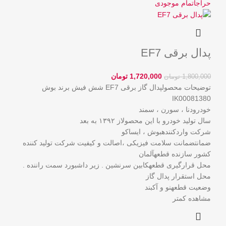
حراج
اتمام موجودی
پدال برقی EF7
1,720,000
تومان
1,800,000
تومان
توضیحات محصولپدال گاز برقی EF7 شش فیش برند بوش
IK00081380
خودرودنا ، سورن ، سمند
سال تولید خودرو با این محصولاز ۱۳۹۲ به بعد
شرکت واردکنندهبوش ، ایساکو
ضمانتضمانت سلامت فیزیکی ،اصالت و کیفیت شرکت تولید کننده
کشور سازنده قطعهآلمان
محل قرارگیری قطعهکابین سرنشین . زیر داشبورد سمت راننده .
محل استقرار پدال گاز
وضعیت قطعهنو و آکبند
مشاهده کمتر