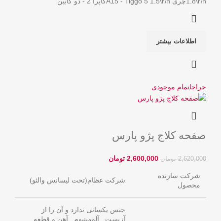
1.8\r\nچری A15 - Tiggo 5 1.5\r\nکاپرا 2 - دو کابین
اطلاعات بیشتر
حراج
اتمام موجودی
صفحه کلاج پژو پارس
2,600,000
تومان
2,620,000
تومان
شرکت سازنده
شرکت عظام(تحت لیسانس والئو)
محصول
جنس یکسانی ندارد و آن را از
آزبست , آلومینیوم , آهن و قطعه