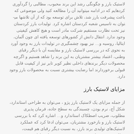
لاستیک بارز و چگونگی رشد این برند محبوب، مطالبی را گردآوری
کرده­ایم که در ادامه می­توانید آن را مطالعه کنید ولی موضوعی که
باعث پیشرفت بارز شد، تلاش برای توسعه بود که از آن تلاشها می­
توان به تاسیس شعبه کردستان اشاره کرد. تولیدات بارز کردستان
نیز تحت نظارت مستقیم شرکت مادر است و هیچ کاهش کیفیتی
وجود ندارد. انتقال دانش از کشورهای توسعه یافته ­ای چون آلمان،
ایتالیا، روسیه و… نیز بهبود چشمگیری در تولیدات بارز به ­وجود آورد
به ­نحوی که در بررسی لاستیک بارز و مقایسه آن با دیگر رقبای
وطنی، اعتماد بیشتر مشتریان به این برند را شاهد هستیم و اگرچه
محصولات دیگر برندهای داخلی نظیر کویر تایر نیز از کیفیت قابل
قبولی برخوردارند اما رضایت بیشتری نسبت به محصولات بارز وجود
دارد.
مزایای لاستیک بارز
از جمله مزایای یک لاستیک بارز پژو ، می‌توان به طراحی استاندارد،
شکل آج، نرم بودن، چسبندگی به سطح جاده، فرمان پذیری
مطلوب، ضریب اصطکاک استاندارد و… اشاره کرد که با بررسی
لاستیک بارز و بازخورد مشتریان، می‌توان ادعا کرد که عملکرد
لاستیک‌های تولیدی برند بارز، به نسبت دیگر رقبای هم قیمت،