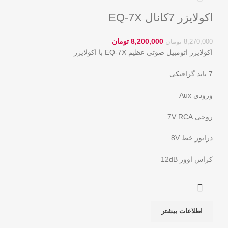
اکولایزر 7کانال EQ-7X
8,200,000
تومان
8,270,000
تومان
اکولایزر اتومبیل صوتی عظیم EQ-7X با اکولایزر
7 باند گرافیکی
ورودی Aux
روجی 7V RCA
درایور خط 8V
کراس اوور 12dB
اطلاعات بیشتر