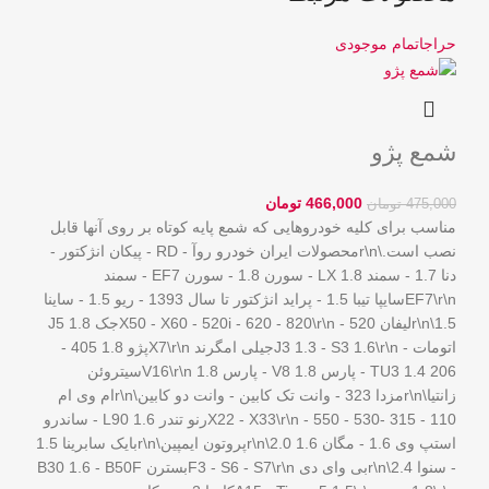
حراج
اتمام موجودی
شمع پژو
466,000
تومان
475,000
تومان
مناسب برای کلیه خودروهایی که شمع پایه کوتاه بر روی آنها قابل
نصب است.\r\nمحصولات ایران خودرو روآ - RD - پیکان انژکتور -
دنا 1.7 - سمند LX 1.8 - سورن 1.8 - سورن EF7 - سمند
EF7\r\nسایپا تیبا 1.5 - پراید انژکتور تا سال 1393 - ریو 1.5 - ساینا
1.5\r\nلیفان 520 - X50 - X60 - 520i - 620 - 820\r\nجک J5 1.8
اتومات - J3 1.3 - S3 1.6\r\nجیلی امگرند X7\r\nپژو 1.8 405 -
206 TU3 1.4 - پارس V8 1.8 - پارس 1.8 V16\r\nسیتروئن
زانتیا\r\nمزدا 323 - وانت تک کابین - وانت دو کابین\r\nام وی ام
110 - 315 -530 - 550 - X22 - X33\r\nرنو تندر L90 1.6 - ساندرو
استپ وی 1.6 - مگان 1.6 2.0\r\nپروتون ایمپین\r\nبایک سابرینا 1.5
- سنوا 2.4\r\nبی وای دی F3 - S6 - S7\r\nبسترن B30 1.6 - B50F