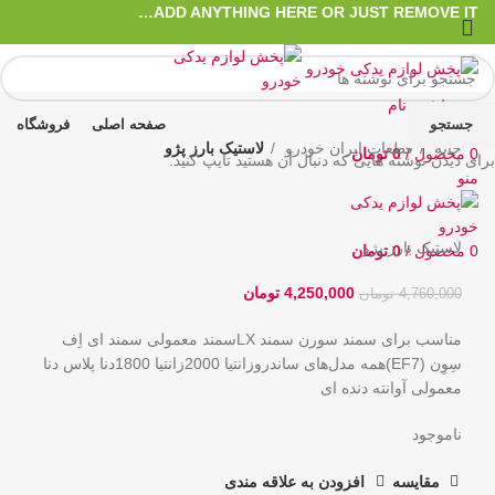
ADD ANYTHING HERE OR JUST REMOVE IT…
ورود / ثبت نام
جستجو
صفحه اصلی
فروشگاه
علاقه مندی
خانه
قطعات ایران خودرو
لاستیک بارز پژو
0
محصول
/
0
تومان
برای دیدن نوشته هایی که دنبال آن هستید تایپ کنید.
حراج
اتمام موجودی
منو
بزرگنمایی تصویر
لاستیک بارز پژو
0
محصول
/
0
تومان
4,250,000
تومان
4,760,000
تومان
مناسب برای سمند سورن سمند LXسمند معمولی سمند ای اِف
سِوِن (EF7)همه مدل‌های ساندروزانتیا 2000زانتیا 1800دنا پلاس دنا
معمولی آوانته دنده ای
ناموجود
مقایسه
افزودن به علاقه مندی